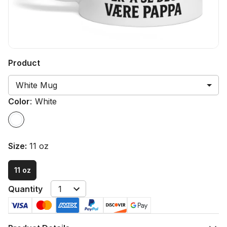
Product
White Mug
Color
:
White
Size
:
11 oz
11 oz
Quantity
1