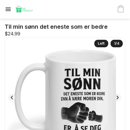
Til min sønn det eneste som er bedre
$24.99
Left
1
/
4