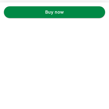
Back to top
Buy now
NePresent
Store Info
About us
Privacy Policy
Terms & conditions
Copyright & trademark policy
Help & Support
Contact us
FAQs